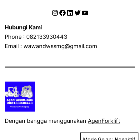
Instagram
Facebook
LinkedIn
Twitter
YouTube
Hubungi Kam
i
Phone : 082133930443
Email : wawandwssmg@gmail.com
Dengan bangga menggunakan
AgenForklift
Mode Gelap: