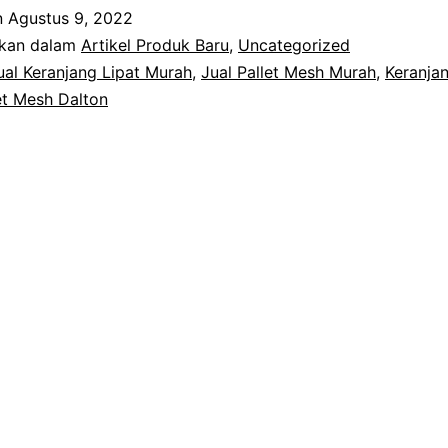
Lipat
n
Agustus 9, 2022
/
ikan dalam
Artikel Produk Baru
,
Uncategorized
Pallet
ual Keranjang Lipat Murah
,
Jual Pallet Mesh Murah
,
Keranjan
et Mesh Dalton
Mesh
Merk
Dalton