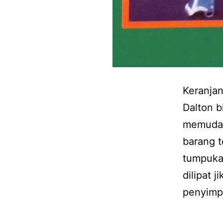
Keranjan
Dalton 
memudah
barang t
tumpukan
dilipat 
penyimp