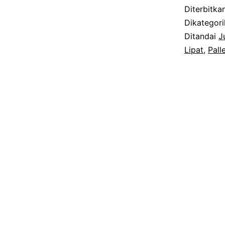
Diterbitka
Dikategor
Ditandai
J
Lipat
,
Pall