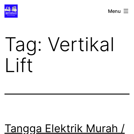
Lewati
Distributor
Menu
ke
Forklift
konten
Termurah
Tag:
Vertikal
Lift
Tangga Elektrik Murah /