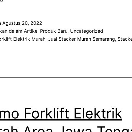
Full
Elektrik
n
Agustus 20, 2022
Murah
ikan dalam
Artikel Produk Baru
,
Uncategorized
Semarang
orklift Elektrik Murah
,
Jual Stacker Murah Semarang
,
Stacke
mo Forklift Elektrik
ah Area Jawa Teng