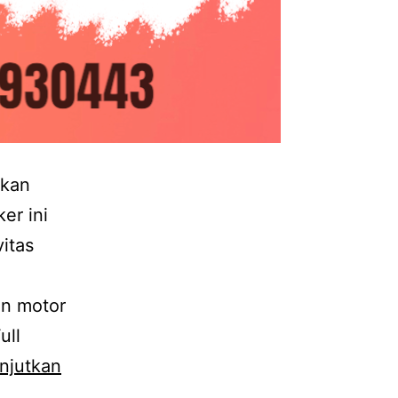
akan
er ini
itas
g
an motor
ull
njutkan