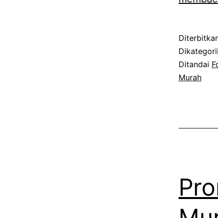
Diterbitka
Dikategor
Ditandai
F
Murah
Pro
Mur