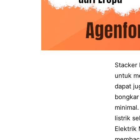
Stacker 
untuk me
dapat ju
bongkar
minimal
listrik 
Elektrik
membac