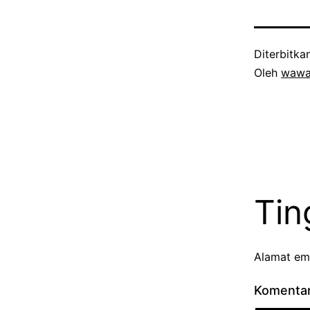
Diterbitka
Oleh
waw
Tin
Alamat ema
Komenta