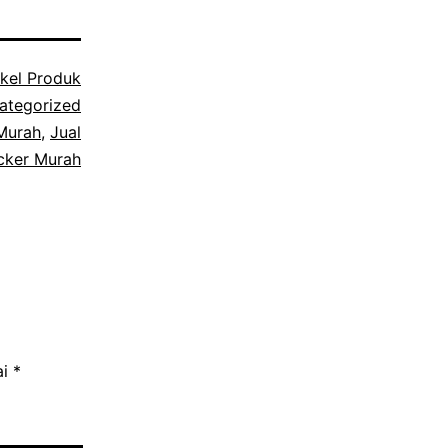
ikel Produk
ategorized
 Murah
,
Jual
cker Murah
ai
*