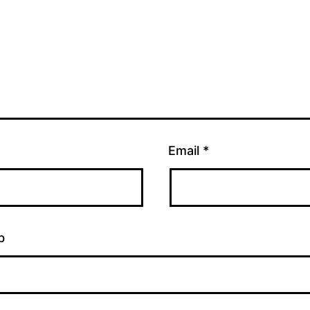
Email
*
b