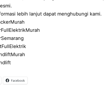
resmi.
formasi lebih lanjut dapat menghubungi kami.
ackerMurah
FullElektrikMurah
rSemarang
tFullElektrik
ndliftMurah
dlift
Facebook