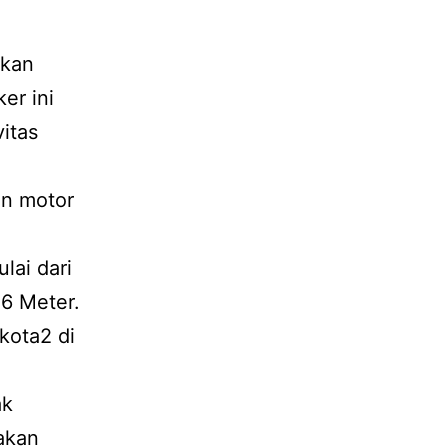
akan
er ini
itas
g
an motor
lai dari
 6 Meter.
 kota2 di
ak
akan