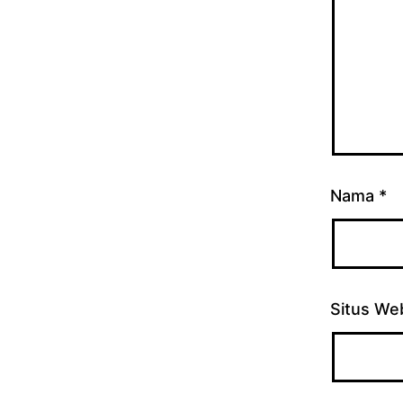
Nama
*
Situs We