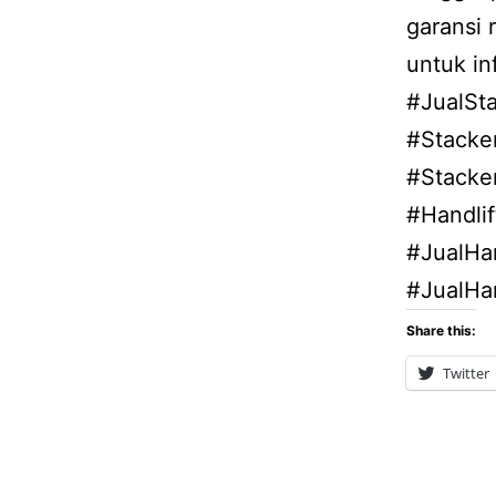
garansi 
untuk in
#JualSt
#Stacker
#Stacke
#Handlif
#JualHa
#JualHan
Share this:
Twitter