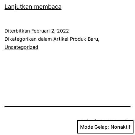
Forklift
Lanjutkan membaca
Diesel
Murah
Diterbitkan
Februari 2, 2022
Mesin
Dikategorikan dalam
Artikel Produk Baru
,
Isuzu
Uncategorized
Paginasi
sebelumnya
Mode Gelap: