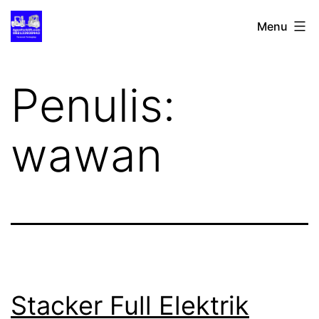
Lewati
Distributor
Menu
ke
Forklift
konten
Termurah
Penulis:
wawan
Stacker Full Elektrik