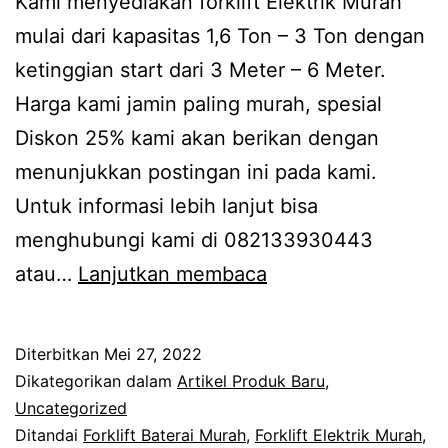
Kami menyediakan forklift Elektrik Murah
mulai dari kapasitas 1,6 Ton – 3 Ton dengan
ketinggian start dari 3 Meter – 6 Meter.
Harga kami jamin paling murah, spesial
Diskon 25% kami akan berikan dengan
menunjukkan postingan ini pada kami.
Untuk informasi lebih lanjut bisa
menghubungi kami di 082133930443
Promo
atau…
Lanjutkan membaca
Forklift
Elektrik
Diterbitkan
Mei 27, 2022
Murah
Dikategorikan dalam
Artikel Produk Baru
,
Area
Uncategorized
Ditandai
Forklift Baterai Murah
,
Forklift Elektrik Murah
,
Jawa