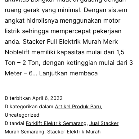
ruang gerak yang minimal. Dengan sistem
angkat hidrolisnya menggunakan motor
listrik sehingga mempercepat pekerjaan
anda. Stacker Full Elektrik Murah Merk
Noblelift memiliki kapasitas mulai dari 1,5
Ton – 2 Ton, dengan ketinggian mulai dari 3
Stacker
Meter – 6…
Lanjutkan membaca
Full
Elektrik
Diterbitkan
April 6, 2022
Murah
Dikategorikan dalam
Artikel Produk Baru
,
Semarang
Uncategorized
Ditandai
Forklift Elektrik Semarang
,
Jual Stacker
Murah Semarang
,
Stacker Elektrik Murah