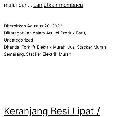
Stacker
mulai dari…
Lanjutkan membaca
Full
Elektrik
Diterbitkan
Agustus 20, 2022
Murah
Dikategorikan dalam
Artikel Produk Baru
,
Semarang
Uncategorized
Ditandai
Forklift Elektrik Murah
,
Jual Stacker Murah
Semarang
,
Stacker Elektrik Murah
Keranjang Besi Lipat /